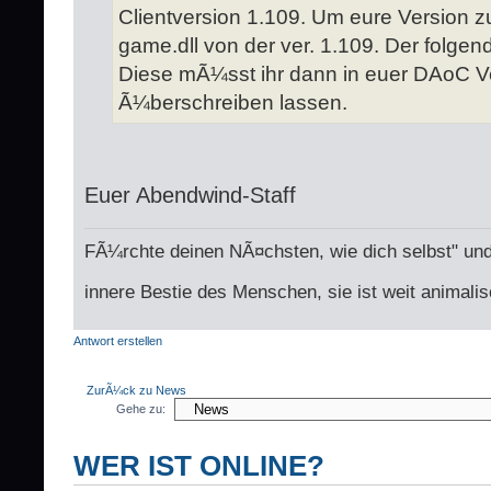
Clientversion 1.109. Um eure Version z
game.dll von der ver. 1.109. Der folgend
Diese mÃ¼sst ihr dann in euer DAoC V
Ã¼berschreiben lassen.
Euer Abendwind-Staff
FÃ¼rchte deinen NÃ¤chsten, wie dich selbst" und
innere Bestie des Menschen, sie ist weit animalis
Antwort erstellen
ZurÃ¼ck zu News
Gehe zu:
WER IST ONLINE?