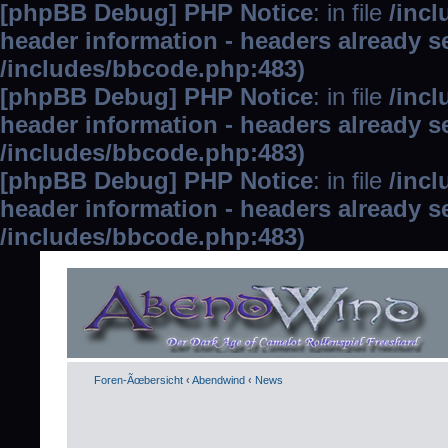
[phpBB Debug] PHP Notice
: in file
/inc
header information - headers already se
/includes/bbcode.php:483)
[phpBB Debug] PHP Notice
: in file
/inc
header information - headers already se
/includes/bbcode.php:483)
[phpBB Debug] PHP Notice
: in file
/inc
header information - headers already se
/includes/bbcode.php:483)
Foren-Ãœbersicht
‹
Abendwind
‹
News