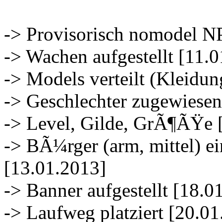
-> Provisorisch nomodel NP
-> Wachen aufgestellt [11.
-> Models verteilt (Kleidu
-> Geschlechter zugewiesen
-> Level, Gilde, GrÃ¶ÃŸe 
-> BÃ¼rger (arm, mittel) e
[13.01.2013]
-> Banner aufgestellt [18.0
-> Laufweg platziert [20.0