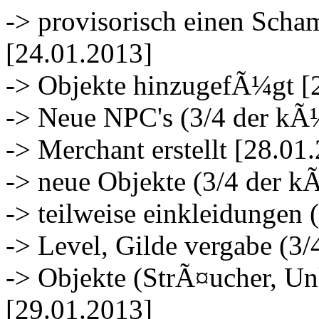
-> provisorisch einen Scham
[24.01.2013]
-> Objekte hinzugefÃ¼gt [
-> Neue NPC's (3/4 der kÃ
-> Merchant erstellt [28.01
-> neue Objekte (3/4 der k
-> teilweise einkleidungen 
-> Level, Gilde vergabe (3
-> Objekte (StrÃ¤ucher, Un
[29.01.2013]