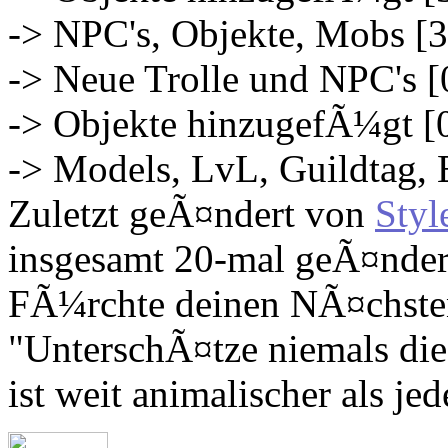
-> NPC's, Objekte, Mobs [
-> Neue Trolle und NPC's [
-> Objekte hinzugefÃ¼gt [
-> Models, LvL, Guildtag, 
Zuletzt geÃ¤ndert von
Styl
insgesamt 20-mal geÃ¤nder
FÃ¼rchte deinen NÃ¤chsten,
"UnterschÃ¤tze niemals die
ist weit animalischer als jed