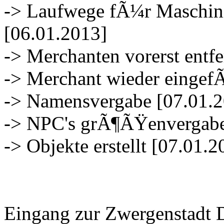
-> Laufwege fÃ¼r Maschini
[06.01.2013]
-> Merchanten vorerst entfe
-> Merchant wieder eingef
-> Namensvergabe [07.01.
-> NPC's grÃ¶ÃŸenvergabe
-> Objekte erstellt [07.01.2
Eingang zur Zwergenstadt 