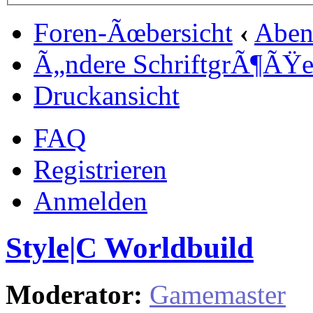
Foren-Ãœbersicht
‹
Aben
Ã„ndere SchriftgrÃ¶ÃŸ
Druckansicht
FAQ
Registrieren
Anmelden
Style|C Worldbuild
Moderator:
Gamemaster