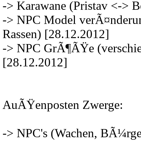
-> Karawane (Pristav <-> B
-> NPC Model verÃ¤nderun
Rassen) [28.12.2012]
-> NPC GrÃ¶ÃŸe (verschie
[28.12.2012]
AuÃŸenposten Zwerge:
-> NPC's (Wachen, BÃ¼rger)