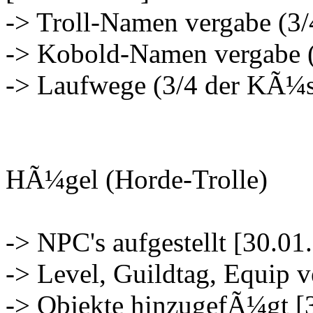
-> Troll-Namen vergabe (3
-> Kobold-Namen vergabe (
-> Laufwege (3/4 der KÃ¼s
HÃ¼gel (Horde-Trolle)
-> NPC's aufgestellt [30.01
-> Level, Guildtag, Equip 
-> Objekte hinzugefÃ¼gt [