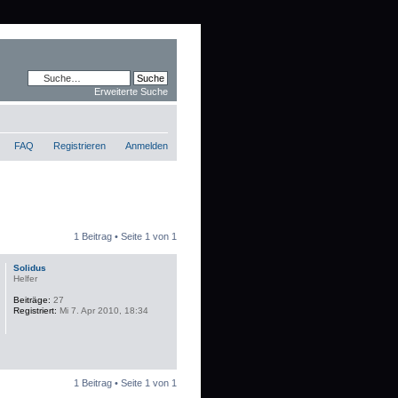
Erweiterte Suche
FAQ
Registrieren
Anmelden
1 Beitrag • Seite
1
von
1
Solidus
Helfer
Beiträge:
27
Registriert:
Mi 7. Apr 2010, 18:34
1 Beitrag • Seite
1
von
1