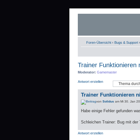
Foren-Übersicht
‹
Bugs & Support
Trainer Funktionieren n
Moderator:
Gamemaster
Antwort erstellen
Trainer Funktionieren n
von
Solidus
am Mi 30. Jan 20
Habe einige Fehler gefunden was d
Schleichen Trainer: Bug mit der 
Antwort erstellen