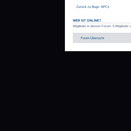
Zurück zu Bugs: NPCs
WER IST ONLINE?
Mitglieder in diesem Forum: 0 Mitglieder
Foren-Übersicht