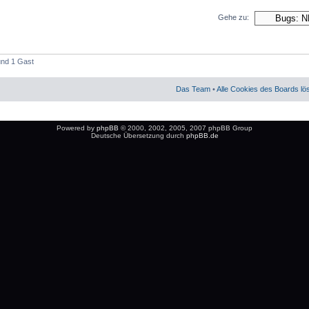
Gehe zu:
 und 1 Gast
Das Team
•
Alle Cookies des Boards l
Powered by
phpBB
© 2000, 2002, 2005, 2007 phpBB Group
Deutsche Übersetzung durch
phpBB.de