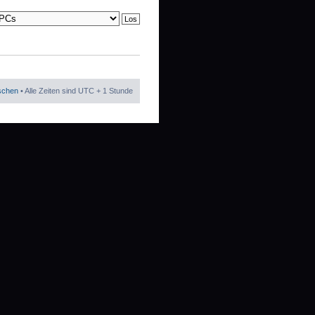
öschen
• Alle Zeiten sind UTC + 1 Stunde