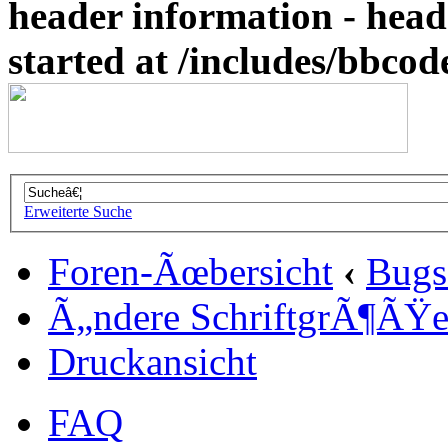
header information - head
started at /includes/bbco
Erweiterte Suche
Foren-Ãœbersicht
‹
Bugs
Ã„ndere SchriftgrÃ¶ÃŸ
Druckansicht
FAQ