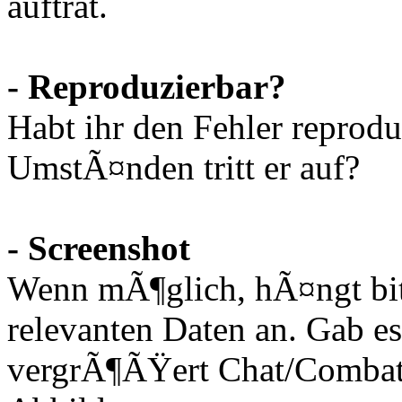
auftrat.
- Reproduzierbar?
Habt ihr den Fehler reprod
UmstÃ¤nden tritt er auf?
- Screenshot
Wenn mÃ¶glich, hÃ¤ngt bit
relevanten Daten an. Gab e
vergrÃ¶ÃŸert Chat/Combat