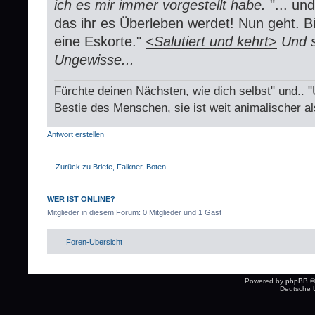
ich es mir immer vorgestellt habe.
"... u
das ihr es Überleben werdet! Nun geht. Bi
eine Eskorte."
<Salutiert und kehrt>
Und s
Ungewisse...
Fürchte deinen Nächsten, wie dich selbst" und.. 
Bestie des Menschen, sie ist weit animalischer al
Antwort erstellen
Zurück zu Briefe, Falkner, Boten
WER IST ONLINE?
Mitglieder in diesem Forum: 0 Mitglieder und 1 Gast
Foren-Übersicht
Powered by
phpBB
©
Deutsche 