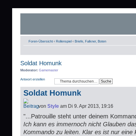
Foren-Übersicht
‹
Rollenspiel
‹
Briefe, Falkner, Boten
Soldat Homunk
Moderator:
Gamemaster
Antwort erstellen
Soldat Homunk
von
Style
am Di 9. Apr 2013, 19:16
"...Patrouille steht unter deinem Kommand
Ich kann es immernoch nicht Glauben das
Kommando zu leiten. Klar es ist nur eine P