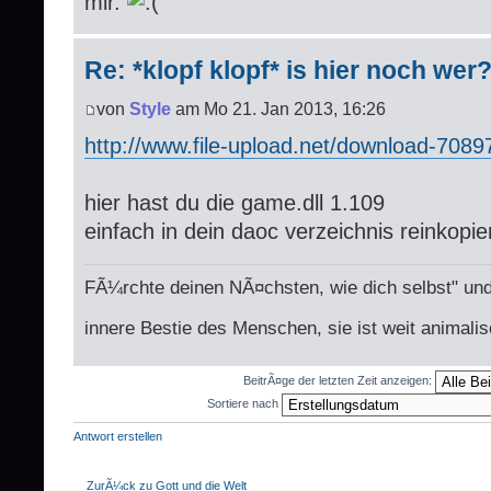
mir.
Re: *klopf klopf* is hier noch wer
von
Style
am Mo 21. Jan 2013, 16:26
http://www.file-upload.net/download-7089
hier hast du die game.dll 1.109
einfach in dein daoc verzeichnis reinkopie
FÃ¼rchte deinen NÃ¤chsten, wie dich selbst" und
innere Bestie des Menschen, sie ist weit animalis
BeitrÃ¤ge der letzten Zeit anzeigen:
Sortiere nach
Antwort erstellen
ZurÃ¼ck zu Gott und die Welt