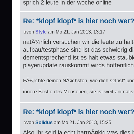
sprich 2 leute in der woche online
Re: *klopf klopf* is hier noch wer
von
Style
am Mo 21. Jan 2013, 13:17
natÃ¼rlich versuchen wir die leute zu halt
aufbau/testphase sind ist das schwierig d
dementsprechend ist es halt etwas staubi
playerupdate rauskommt wirds hoffentlich 
FÃ¼rchte deinen NÃ¤chsten, wie dich selbst" und
innere Bestie des Menschen, sie ist weit animalis
Re: *klopf klopf* is hier noch wer
von
Solidus
am Mo 21. Jan 2013, 15:25
Also Ihr seid ja echt hartnÃ¤kig was dies b