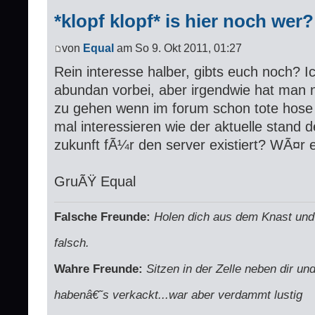
*klopf klopf* is hier noch wer?
von
Equal
am So 9. Okt 2011, 01:27
Rein interesse halber, gibts euch noch? I
abundan vorbei, aber irgendwie hat man 
zu gehen wenn im forum schon tote hose
mal interessieren wie der aktuelle stand 
zukunft fÃ¼r den server existiert? WÃ¤r 
GruÃŸ Equal
Falsche Freunde:
Holen dich aus dem Knast und 
falsch.
Wahre Freunde:
Sitzen in der Zelle neben dir un
habenâ€˜s verkackt...war aber verdammt lustig