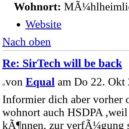
Wohnort:
MÃ¼hlheimlich
Website
Nach oben
Re: SirTech will be back
von
Equal
am Do 22. Okt 
Informier dich aber vorher 
wohnort auch HSDPA ,weil 
kÃ¶nnen, zur verfÃ¼gung st