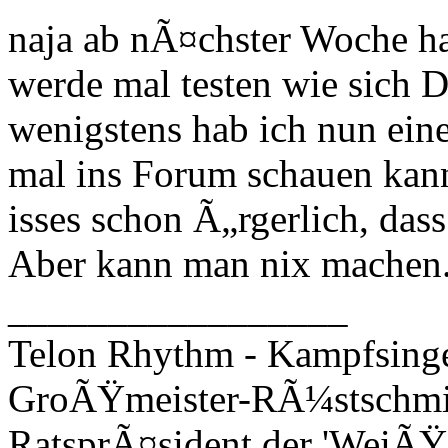
naja ab nÃ¤chster Woche h
werde mal testen wie sich 
wenigstens hab ich nun ein
mal ins Forum schauen kann.
isses schon Ã„rgerlich, dass
Aber kann man nix machen
_________________
Telon Rhythm - Kampfsinge
GroÃŸmeister-RÃ¼stschm
RatsprÃ¤sident der 'WeiÃŸ