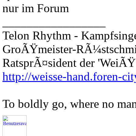
nur im Forum
_________________
Telon Rhythm - Kampfsinge
GroÃŸmeister-RÃ¼stschm
RatsprÃ¤sident der 'WeiÃŸ
http://weisse-hand.foren-cit
To boldly go, where no man