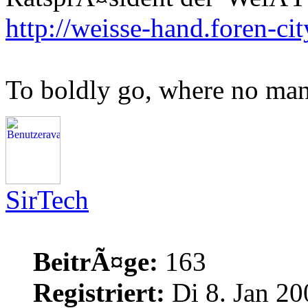
http://weisse-hand.foren-cit
To boldly go, where no man
SirTech
BeitrÃ¤ge:
163
Registriert:
Di 8. Jan 20