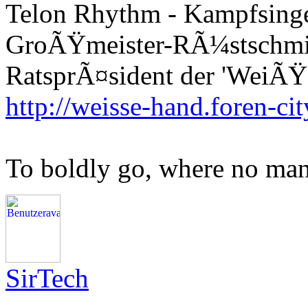
Telon Rhythm - Kampfsinge
GroÃŸmeister-RÃ¼stschm
RatsprÃ¤sident der 'WeiÃŸ
http://weisse-hand.foren-cit
To boldly go, where no man
SirTech