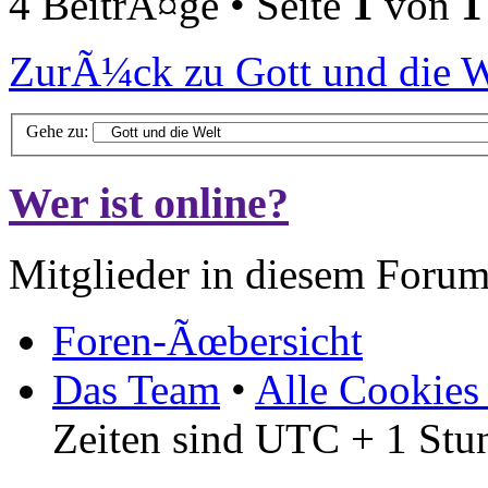
4 BeitrÃ¤ge • Seite
1
von
1
ZurÃ¼ck zu Gott und die W
Gehe zu:
Wer ist online?
Mitglieder in diesem Forum
Foren-Ãœbersicht
Das Team
•
Alle Cookies
Zeiten sind UTC + 1 Stu