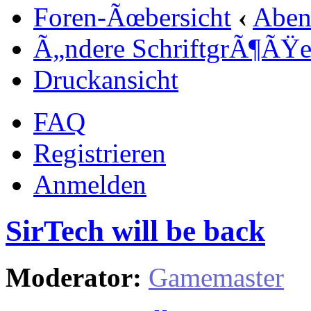
Foren-Ãœbersicht
‹
Aben
Ã„ndere SchriftgrÃ¶ÃŸ
Druckansicht
FAQ
Registrieren
Anmelden
SirTech will be back
Moderator:
Gamemaster