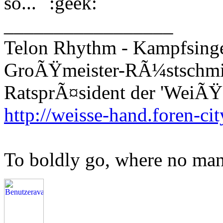
so...
_________________
Telon Rhythm - Kampfsinge
GroÃŸmeister-RÃ¼stschm
RatsprÃ¤sident der 'WeiÃŸ
http://weisse-hand.foren-cit
To boldly go, where no man