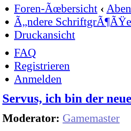
Foren-Ãœbersicht
‹
Aben
Ã„ndere SchriftgrÃ¶ÃŸ
Druckansicht
FAQ
Registrieren
Anmelden
Servus, ich bin der neue.
Moderator:
Gamemaster