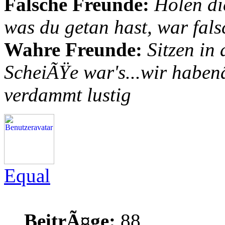
Falsche Freunde:
Holen di
was du getan hast, war fals
Wahre Freunde:
Sitzen in
ScheiÃŸe war's...wir habenâ
verdammt lustig
Equal
BeitrÃ¤ge:
88