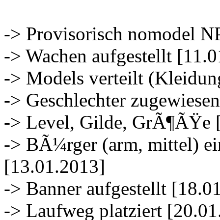
-> Provisorisch nomodel NP
-> Wachen aufgestellt [11.
-> Models verteilt (Kleidu
-> Geschlechter zugewiesen
-> Level, Gilde, GrÃ¶ÃŸe 
-> BÃ¼rger (arm, mittel) e
[13.01.2013]
-> Banner aufgestellt [18.0
-> Laufweg platziert [20.0