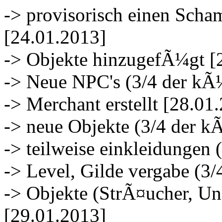
-> provisorisch einen Scham
[24.01.2013]
-> Objekte hinzugefÃ¼gt [
-> Neue NPC's (3/4 der kÃ
-> Merchant erstellt [28.01
-> neue Objekte (3/4 der k
-> teilweise einkleidungen 
-> Level, Gilde vergabe (3
-> Objekte (StrÃ¤ucher, Un
[29.01.2013]