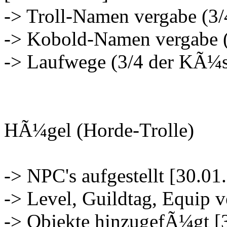
-> Troll-Namen vergabe (3
-> Kobold-Namen vergabe (
-> Laufwege (3/4 der KÃ¼s
HÃ¼gel (Horde-Trolle)
-> NPC's aufgestellt [30.01
-> Level, Guildtag, Equip 
-> Objekte hinzugefÃ¼gt [