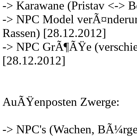
-> Karawane (Pristav <-> B
-> NPC Model verÃ¤nderun
Rassen) [28.12.2012]
-> NPC GrÃ¶ÃŸe (verschie
[28.12.2012]
AuÃŸenposten Zwerge:
-> NPC's (Wachen, BÃ¼rger)