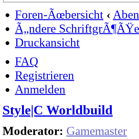
Foren-Ãœbersicht
‹
Aben
Ã„ndere SchriftgrÃ¶ÃŸ
Druckansicht
FAQ
Registrieren
Anmelden
Style|C Worldbuild
Moderator:
Gamemaster