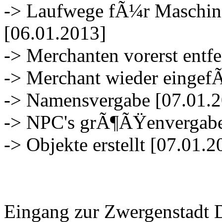
-> Laufwege fÃ¼r Maschini
[06.01.2013]
-> Merchanten vorerst entfe
-> Merchant wieder eingef
-> Namensvergabe [07.01.
-> NPC's grÃ¶ÃŸenvergabe
-> Objekte erstellt [07.01.2
Eingang zur Zwergenstadt 