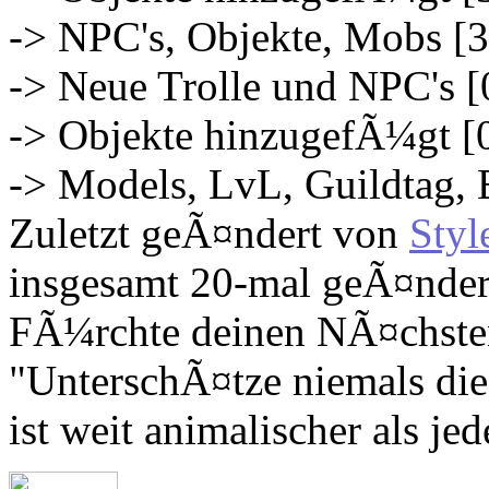
-> NPC's, Objekte, Mobs [
-> Neue Trolle und NPC's [
-> Objekte hinzugefÃ¼gt [
-> Models, LvL, Guildtag, 
Zuletzt geÃ¤ndert von
Styl
insgesamt 20-mal geÃ¤nder
FÃ¼rchte deinen NÃ¤chsten,
"UnterschÃ¤tze niemals die
ist weit animalischer als jed