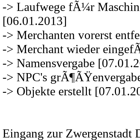
-> Laufwege fÃ¼r Maschini
[06.01.2013]
-> Merchanten vorerst entfe
-> Merchant wieder eingef
-> Namensvergabe [07.01.
-> NPC's grÃ¶ÃŸenvergabe
-> Objekte erstellt [07.01.2
Eingang zur Zwergenstadt 