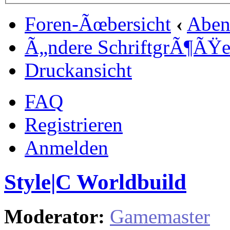
Foren-Ãœbersicht
‹
Aben
Ã„ndere SchriftgrÃ¶ÃŸ
Druckansicht
FAQ
Registrieren
Anmelden
Style|C Worldbuild
Moderator:
Gamemaster