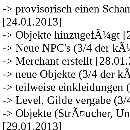
-> provisorisch einen Scham
[24.01.2013]
-> Objekte hinzugefÃ¼gt [
-> Neue NPC's (3/4 der kÃ
-> Merchant erstellt [28.01
-> neue Objekte (3/4 der k
-> teilweise einkleidungen 
-> Level, Gilde vergabe (3
-> Objekte (StrÃ¤ucher, Un
[29.01.2013]