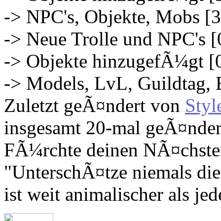
-> NPC's, Objekte, Mobs [
-> Neue Trolle und NPC's [
-> Objekte hinzugefÃ¼gt [
-> Models, LvL, Guildtag, 
Zuletzt geÃ¤ndert von
Styl
insgesamt 20-mal geÃ¤nder
FÃ¼rchte deinen NÃ¤chsten,
"UnterschÃ¤tze niemals die
ist weit animalischer als jed