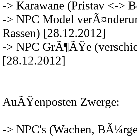
-> Karawane (Pristav <-> B
-> NPC Model verÃ¤nderun
Rassen) [28.12.2012]
-> NPC GrÃ¶ÃŸe (verschie
[28.12.2012]
AuÃŸenposten Zwerge:
-> NPC's (Wachen, BÃ¼rger)