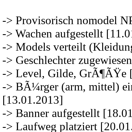
-> Provisorisch nomodel NP
-> Wachen aufgestellt [11.
-> Models verteilt (Kleidu
-> Geschlechter zugewiesen
-> Level, Gilde, GrÃ¶ÃŸe 
-> BÃ¼rger (arm, mittel) e
[13.01.2013]
-> Banner aufgestellt [18.0
-> Laufweg platziert [20.0