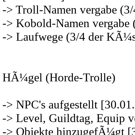
-> Troll-Namen vergabe (3
-> Kobold-Namen vergabe (
-> Laufwege (3/4 der KÃ¼s
HÃ¼gel (Horde-Trolle)
-> NPC's aufgestellt [30.01
-> Level, Guildtag, Equip 
-> Objekte hinzugefÃ¼gt [