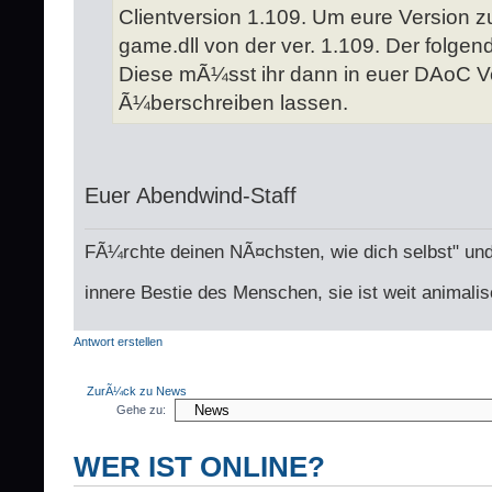
Clientversion 1.109. Um eure Version z
game.dll von der ver. 1.109. Der folgend
Diese mÃ¼sst ihr dann in euer DAoC V
Ã¼berschreiben lassen.
Euer Abendwind-Staff
FÃ¼rchte deinen NÃ¤chsten, wie dich selbst" und
innere Bestie des Menschen, sie ist weit animalis
Antwort erstellen
ZurÃ¼ck zu News
Gehe zu:
WER IST ONLINE?