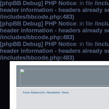
[phpBB Debug] PHP Notice
: in file
/inc
header information - headers already se
/includes/bbcode.php:483)
[phpBB Debug] PHP Notice
: in file
/inc
header information - headers already se
/includes/bbcode.php:483)
[phpBB Debug] PHP Notice
: in file
/inc
header information - headers already se
/includes/bbcode.php:483)
Foren-Ãœbersicht
‹
Abendwind
‹
News