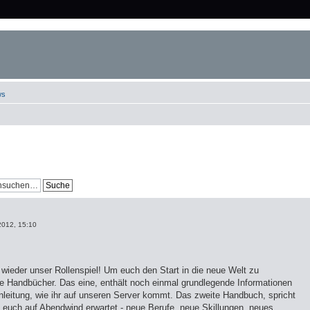
ws
2012, 15:10
t wieder unser Rollenspiel! Um euch den Start in die neue Welt zu
ine Handbücher. Das eine, enthält noch einmal grundlegende Informationen
nleitung, wie ihr auf unseren Server kommt. Das zweite Handbuch, spricht
 euch auf Abendwind erwartet - neue Berufe, neue Skillungen, neues