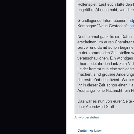
Rollenspiel. Lest euch bitte den
ungefähre Ahnung habt, wie die n
Grundlegende Informationen:
htt
Kampagne "Neue Gestaden":
ht
Noch einmal ganz fix die Daten:
erscheinen um euren Charakter a
Server und damit schon beginne
In der kommenden Zeit stellen w
veranschaulichen. Ein wichtiges 
- hier findet ihr den Link zum Vi
Leider kommt nun eine schlech
machen, sind größere Änderungen
die erste Zeit deaktiviert. Wir 
ihr in dieser Zeit schon einen Ha
Aushänge" eine Nachricht, ein 
Das war es nun von eurer Seite -
euer Abendwind-Staff
Antwort erstellen
Zurück zu News