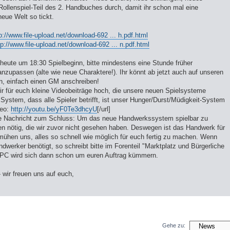
 Rollenspiel-Teil des 2. Handbuches durch, damit ihr schon mal eine
eue Welt so tickt.
p://www.file-upload.net/download-692 ... h.pdf.html
tp://www.file-upload.net/download-692 ... n.pdf.html
 heute um 18:30 Spielbeginn, bitte mindestens eine Stunde früher
nzupassen (alte wie neue Charaktere!). Ihr könnt ab jetzt auch auf unseren
n, einfach einen GM anschreiben!
ir für euch kleine Videobeiträge hoch, die unsere neuen Spielsysteme
System, dass alle Spieler betrifft, ist unser Hunger/Durst/Müdigkeit-System
deo:
http://youtu.be/yF0Te3dhcyU
[/url]
te Nachricht zum Schluss: Um das neue Handwerkssystem spielbar zu
 nötig, die wir zuvor nicht gesehen haben. Deswegen ist das Handwerk für
bemühen uns, alles so schnell wie möglich für euch fertig zu machen. Wenn
ndwerker benötigt, so schreibt bitte im Forenteil "Marktplatz und Bürgerliche
NPC wird sich dann schon um euren Auftrag kümmern.
 wir freuen uns auf euch,
Gehe zu: