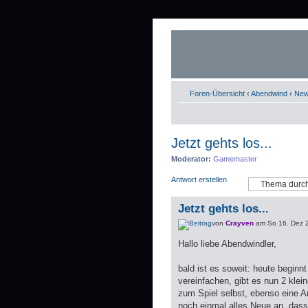
Foren-Übersicht
‹
Abendwind
‹
Ne
Jetzt gehts los...
Moderator:
Gamemaster
Antwort erstellen
Jetzt gehts los...
von
Crayven
am So 16. Dez 
Hallo liebe Abendwindler,
bald ist es soweit: heute beginn
vereinfachen, gibt es nun 2 kle
zum Spiel selbst, ebenso eine A
noch einmal alles Neue an, dass