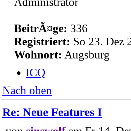
Administrator
BeitrÃ¤ge:
336
Registriert:
So 23. Dez 
Wohnort:
Augsburg
ICQ
Nach oben
Re: Neue Features I
von
sinswolf
am Fr 14. De