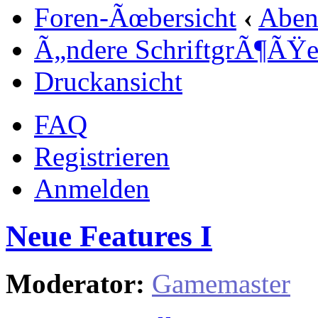
Foren-Ãœbersicht
‹
Aben
Ã„ndere SchriftgrÃ¶ÃŸ
Druckansicht
FAQ
Registrieren
Anmelden
Neue Features I
Moderator:
Gamemaster