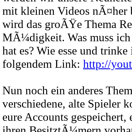
mit kleinen Videos nÃ¤her 
wird das groÃŸe Thema Rea
MÃ¼digkeit. Was muss ich
hat es? Wie esse und trinke 
folgendem Link:
http://yo
Nun noch ein anderes Thema
verschiedene, alte Spieler k
eure Accounts gespeichert, 
ihren BesitztÃ¼mern vorhan