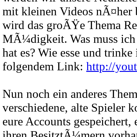
mit kleinen Videos nÃ¤her 
wird das groÃŸe Thema Rea
MÃ¼digkeit. Was muss ich
hat es? Wie esse und trinke 
folgendem Link:
http://yo
Nun noch ein anderes Thema
verschiedene, alte Spieler k
eure Accounts gespeichert, 
ihren BesitztÃ¼mern vorhan