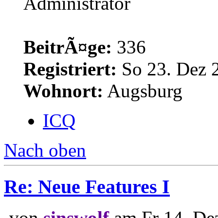
Administrator
BeitrÃ¤ge:
336
Registriert:
So 23. Dez 
Wohnort:
Augsburg
ICQ
Nach oben
Re: Neue Features I
von
sinswolf
am Fr 14. De