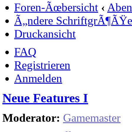
Foren-Ãœbersicht
‹
Aben
Ã„ndere SchriftgrÃ¶ÃŸ
Druckansicht
FAQ
Registrieren
Anmelden
Neue Features I
Moderator:
Gamemaster