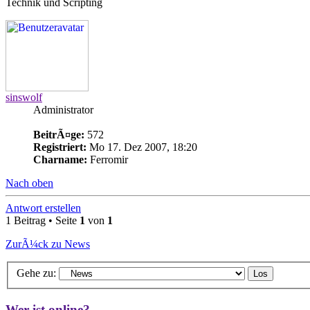
Technik und Scripting
sinswolf
Administrator
BeitrÃ¤ge:
572
Registriert:
Mo 17. Dez 2007, 18:20
Charname:
Ferromir
Nach oben
Antwort erstellen
1 Beitrag • Seite
1
von
1
ZurÃ¼ck zu News
Gehe zu:
Wer ist online?