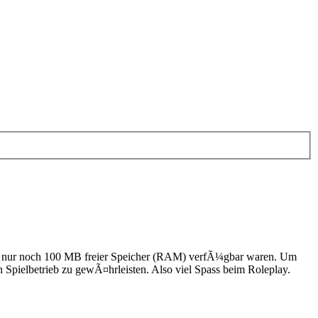
h, da nur noch 100 MB freier Speicher (RAM) verfÃ¼gbar waren. Um
 Spielbetrieb zu gewÃ¤hrleisten. Also viel Spass beim Roleplay.