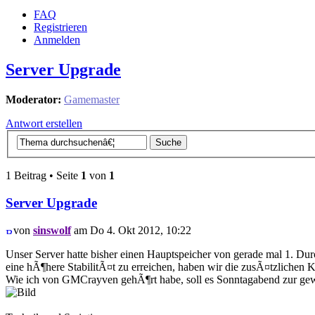
FAQ
Registrieren
Anmelden
Server Upgrade
Moderator:
Gamemaster
Antwort erstellen
1 Beitrag • Seite
1
von
1
Server Upgrade
von
sinswolf
am Do 4. Okt 2012, 10:22
Unser Server hatte bisher einen Hauptspeicher von gerade mal 1. Du
eine hÃ¶here StabilitÃ¤t zu erreichen, haben wir die zusÃ¤tzlichen
Wie ich von GMCrayven gehÃ¶rt habe, soll es Sonntagabend zur gew