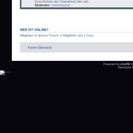
Geschichten der Charaktere hier rein.
Moderator:
Gamemaster
WER IST ONLINE?
Mitglieder in diesem Forum: 0 Mitglieder und 1 Gast
Foren-Übersicht
Powered by
phpBB
©
Deutsche 