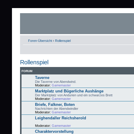
Foren-Übersicht
‹
Rollenspiel
Rollenspiel
FORUM
Taverne
Die Taverne von Abendwind.
Moderator:
Gamemaster
Marktplatz und Bügerliche Aushänge
Der Marktplatz von Andurien und ein schwarzes Brett
Moderator:
Gamemaster
Briefe, Falkner, Boten
Nachrichten der Abendwindler
Moderator:
Gamemaster
Leighendaller Reichsherold
Moderator:
Gamemaster
Charaktervorstellung