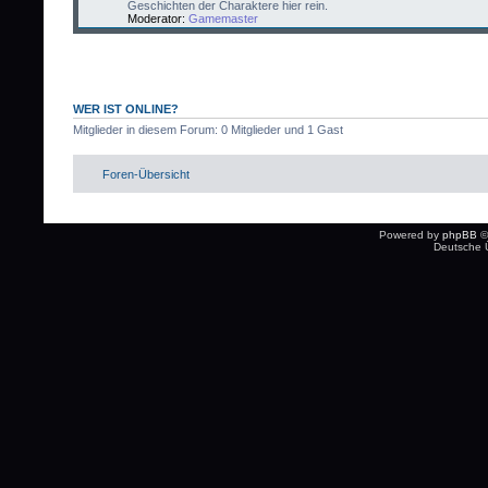
Geschichten der Charaktere hier rein.
Moderator:
Gamemaster
WER IST ONLINE?
Mitglieder in diesem Forum: 0 Mitglieder und 1 Gast
Foren-Übersicht
Powered by
phpBB
©
Deutsche 