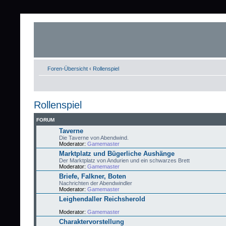
Foren-Übersicht
‹
Rollenspiel
Rollenspiel
FORUM
Taverne
Die Taverne von Abendwind.
Moderator:
Gamemaster
Marktplatz und Bügerliche Aushänge
Der Marktplatz von Andurien und ein schwarzes Brett
Moderator:
Gamemaster
Briefe, Falkner, Boten
Nachrichten der Abendwindler
Moderator:
Gamemaster
Leighendaller Reichsherold
Moderator:
Gamemaster
Charaktervorstellung