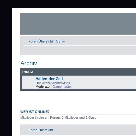
Foren-Übersicht
‹
Archiv
Archiv
FORUM
Hallen der Zeit
Das Archiv Abendwinds
Moderator:
Gamemaster
WER IST ONLINE?
Mitglieder in diesem Forum: 0 Mitglieder und 1 Gast
Foren-Übersicht