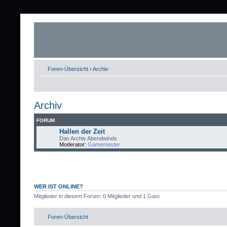
Foren-Übersicht
‹
Archiv
Archiv
FORUM
Hallen der Zeit
Das Archiv Abendwinds
Moderator:
Gamemaster
WER IST ONLINE?
Mitglieder in diesem Forum: 0 Mitglieder und 1 Gast
Foren-Übersicht