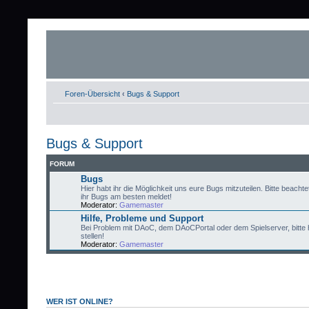
Foren-Übersicht
‹
Bugs & Support
Bugs & Support
FORUM
Bugs
Hier habt ihr die Möglichkeit uns eure Bugs mitzuteilen. Bitte beachtet
ihr Bugs am besten meldet!
Moderator:
Gamemaster
Hilfe, Probleme und Support
Bei Problem mit DAoC, dem DAoCPortal oder dem Spielserver, bitte 
stellen!
Moderator:
Gamemaster
WER IST ONLINE?