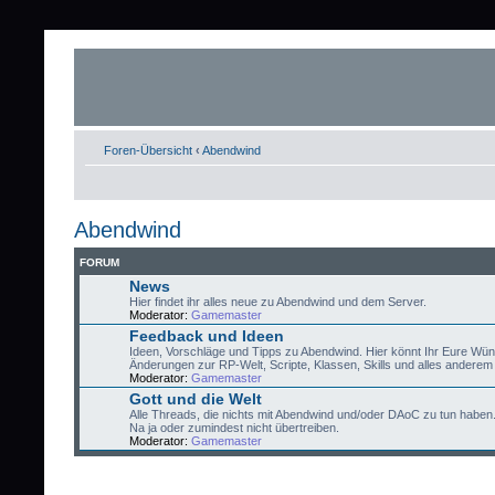
Foren-Übersicht
‹
Abendwind
Abendwind
FORUM
News
Hier findet ihr alles neue zu Abendwind und dem Server.
Moderator:
Gamemaster
Feedback und Ideen
Ideen, Vorschläge und Tipps zu Abendwind. Hier könnt Ihr Eure Wü
Änderungen zur RP-Welt, Scripte, Klassen, Skills und alles anderem 
Moderator:
Gamemaster
Gott und die Welt
Alle Threads, die nichts mit Abendwind und/oder DAoC zu tun haben
Na ja oder zumindest nicht übertreiben.
Moderator:
Gamemaster