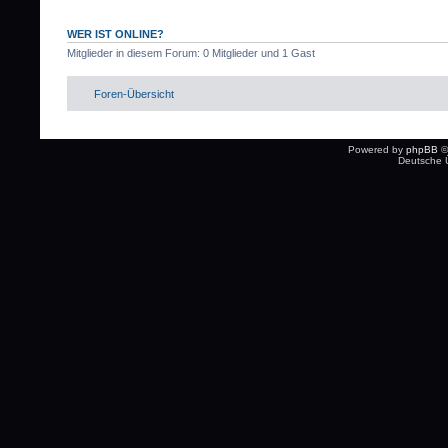
WER IST ONLINE?
Mitglieder in diesem Forum: 0 Mitglieder und 1 Gast
Foren-Übersicht
Powered by
phpBB
©
Deutsche 