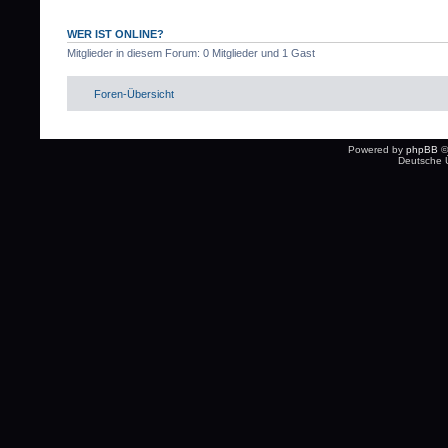
WER IST ONLINE?
Mitglieder in diesem Forum: 0 Mitglieder und 1 Gast
Foren-Übersicht
Powered by
phpBB
©
Deutsche 