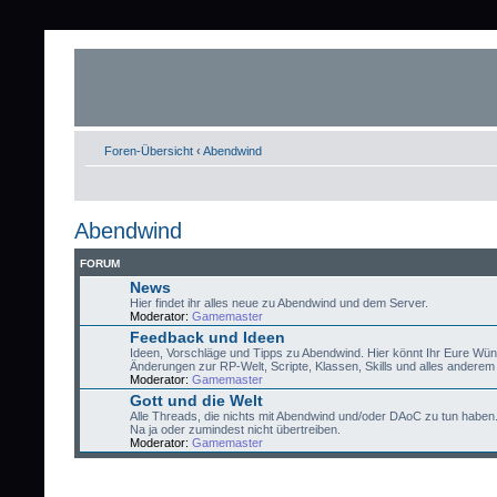
Foren-Übersicht
‹
Abendwind
Abendwind
FORUM
News
Hier findet ihr alles neue zu Abendwind und dem Server.
Moderator:
Gamemaster
Feedback und Ideen
Ideen, Vorschläge und Tipps zu Abendwind. Hier könnt Ihr Eure Wü
Änderungen zur RP-Welt, Scripte, Klassen, Skills und alles anderem 
Moderator:
Gamemaster
Gott und die Welt
Alle Threads, die nichts mit Abendwind und/oder DAoC zu tun haben
Na ja oder zumindest nicht übertreiben.
Moderator:
Gamemaster