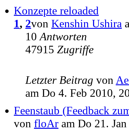
Konzepte reloaded
1
,
2
von
Kenshin Ushira
a
10
Antworten
47915
Zugriffe
Letzter Beitrag
von
Ae
am Do 4. Feb 2010, 2
Feenstaub (Feedback zum
von
floAr
am Do 21. Jan