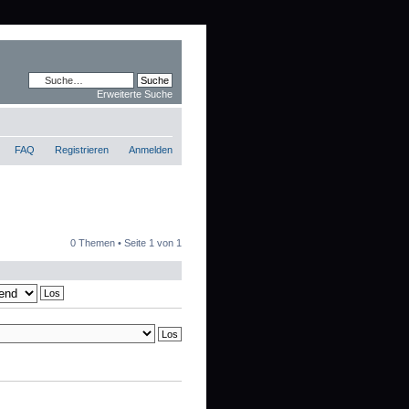
Erweiterte Suche
FAQ
Registrieren
Anmelden
0 Themen • Seite
1
von
1