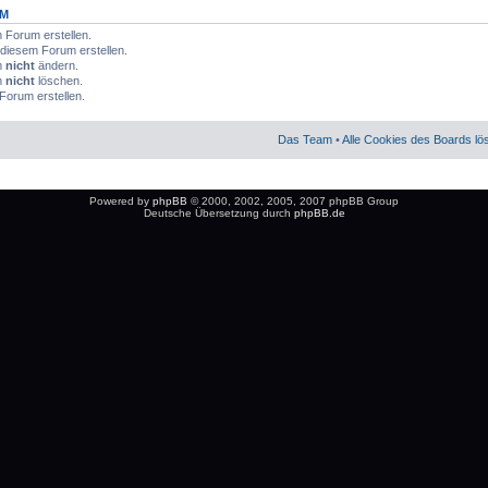
UM
Forum erstellen.
diesem Forum erstellen.
m
nicht
ändern.
m
nicht
löschen.
Forum erstellen.
Das Team
•
Alle Cookies des Boards l
Powered by
phpBB
© 2000, 2002, 2005, 2007 phpBB Group
Deutsche Übersetzung durch
phpBB.de