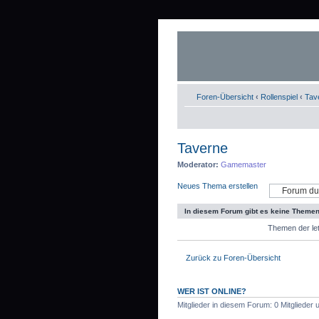
Foren-Übersicht
‹
Rollenspiel
‹
Tav
Taverne
Moderator:
Gamemaster
Neues Thema erstellen
In diesem Forum gibt es keine Themen
Themen der let
Zurück zu Foren-Übersicht
WER IST ONLINE?
Mitglieder in diesem Forum: 0 Mitglieder