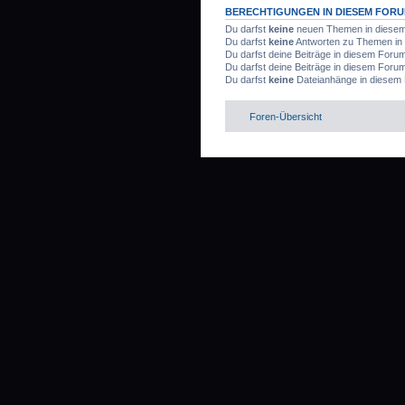
BERECHTIGUNGEN IN DIESEM FOR
Du darfst
keine
neuen Themen in diesem 
Du darfst
keine
Antworten zu Themen in 
Du darfst deine Beiträge in diesem Foru
Du darfst deine Beiträge in diesem Foru
Du darfst
keine
Dateianhänge in diesem 
Foren-Übersicht