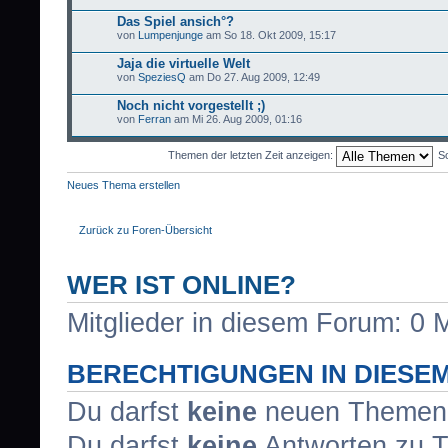
Das Spiel ansich°?
von
Lumpenjunge
am So 18. Okt 2009, 15:17
Jaja die virtuelle Welt
von
SpeziesQ
am Do 27. Aug 2009, 12:49
Noch nicht vorgestellt ;)
von
Ferran
am Mi 26. Aug 2009, 01:16
Themen der letzten Zeit anzeigen:
So
Neues Thema erstellen
Zurück zu Foren-Übersicht
WER IST ONLINE?
Mitglieder in diesem Forum: 0 M
BERECHTIGUNGEN IN DIESE
Du darfst
keine
neuen Themen i
Du darfst
keine
Antworten zu T