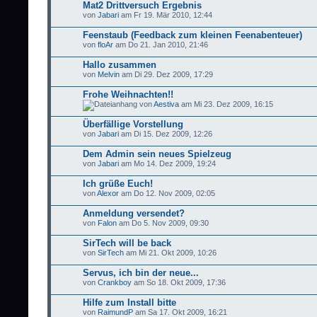
Mat2 Drittversuch Ergebnis
von
Jabari
am Fr 19. Mär 2010, 12:44
Feenstaub (Feedback zum kleinen Feenabenteuer)
von
floAr
am Do 21. Jan 2010, 21:46
Hallo zusammen
von
Melvin
am Di 29. Dez 2009, 17:29
Frohe Weihnachten!!
von
Aestiva
am Mi 23. Dez 2009, 16:15
Überfällige Vorstellung
von
Jabari
am Di 15. Dez 2009, 12:26
Dem Admin sein neues Spielzeug
von
Jabari
am Mo 14. Dez 2009, 19:24
Ich grüße Euch!
von
Alexor
am Do 12. Nov 2009, 02:05
Anmeldung versendet?
von
Falon
am Do 5. Nov 2009, 09:30
SirTech will be back
von
SirTech
am Mi 21. Okt 2009, 10:26
Servus, ich bin der neue...
von
Crankboy
am So 18. Okt 2009, 17:36
Hilfe zum Install bitte
von
RaimundP
am Sa 17. Okt 2009, 16:21