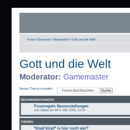
Foren-Übersicht
‹
Abendwind
‹
Gott und die Welt
Gott und die Welt
Moderator:
Gamemaster
Neues Thema erstellen
BEKANNTMACHUNGEN
Forenregeln Neuvorstellungen
von
Jabari
am Mi 4. Mär 2009, 13:29
THEMEN
*klopf klopf* is hier noch wer?