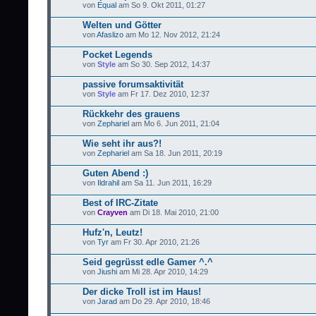
von
Equal
am So 9. Okt 2011, 01:27
Welten und Götter
von
Afaslizo
am Mo 12. Nov 2012, 21:24
Pocket Legends
von
Style
am So 30. Sep 2012, 14:37
passive forumsaktivität
von
Style
am Fr 17. Dez 2010, 12:37
Rückkehr des grauens
von
Zephariel
am Mo 6. Jun 2011, 21:04
Wie seht ihr aus?!
von
Zephariel
am Sa 18. Jun 2011, 20:19
Guten Abend :)
von
Ildrahil
am Sa 11. Jun 2011, 16:29
Best of IRC-Zitate
von
Crayven
am Di 18. Mai 2010, 21:00
Hufz'n, Leutz!
von
Tyr
am Fr 30. Apr 2010, 21:26
Seid gegrüsst edle Gamer ^.^
von
Jiushi
am Mi 28. Apr 2010, 14:29
Der dicke Troll ist im Haus!
von
Jarad
am Do 29. Apr 2010, 18:46