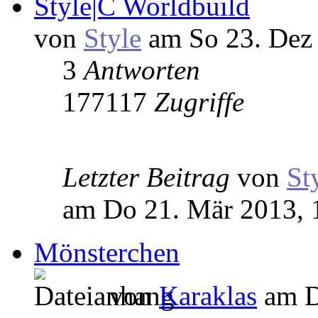
Style|C Worldbuild
von
Style
am So 23. Dez 
3
Antworten
177117
Zugriffe
Letzter Beitrag
von
St
am Do 21. Mär 2013, 
Mönsterchen
von
Karaklas
am D