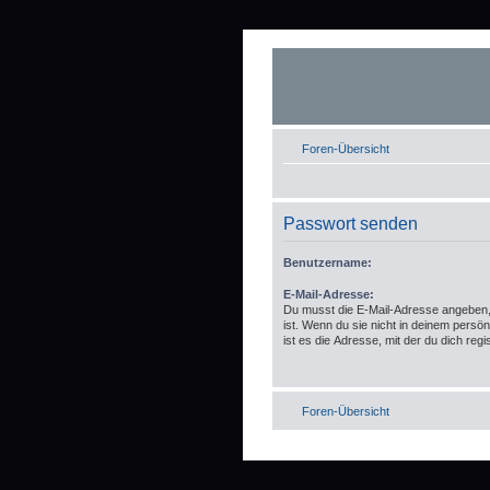
Foren-Übersicht
Passwort senden
Benutzername:
E-Mail-Adresse:
Du musst die E-Mail-Adresse angeben, d
ist. Wenn du sie nicht in deinem persö
ist es die Adresse, mit der du dich regis
Foren-Übersicht