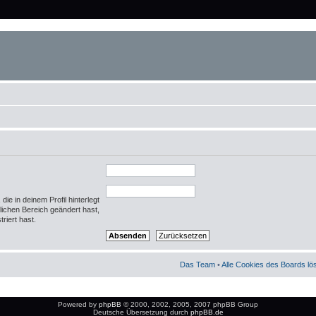
ie in deinem Profil hinterlegt
nlichen Bereich geändert hast,
triert hast.
Das Team
•
Alle Cookies des Boards l
Powered by
phpBB
© 2000, 2002, 2005, 2007 phpBB Group
Deutsche Übersetzung durch
phpBB.de