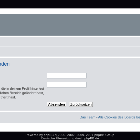
enden
ie in deinem Profil hinterlegt
nlichen Bereich geändert hast,
triert hast.
Das Team
•
Alle Cookies des Boards l
Powered by
phpBB
© 2000, 2002, 2005, 2007 phpBB Group
Deutsche Übersetzung durch
phpBB.de