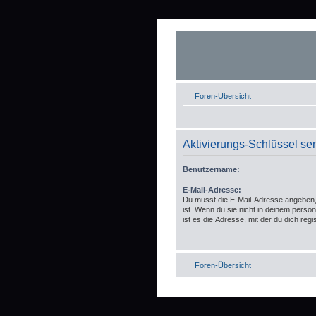
Foren-Übersicht
Aktivierungs-Schlüssel s
Benutzername:
E-Mail-Adresse:
Du musst die E-Mail-Adresse angeben, d
ist. Wenn du sie nicht in deinem persö
ist es die Adresse, mit der du dich regis
Foren-Übersicht