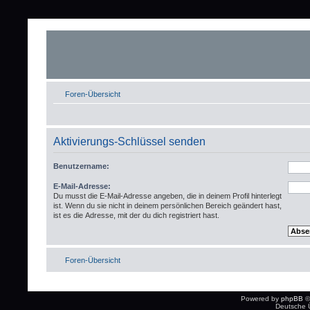
Foren-Übersicht
Aktivierungs-Schlüssel senden
Benutzername:
E-Mail-Adresse:
Du musst die E-Mail-Adresse angeben, die in deinem Profil hinterlegt
ist. Wenn du sie nicht in deinem persönlichen Bereich geändert hast,
ist es die Adresse, mit der du dich registriert hast.
Foren-Übersicht
Powered by
phpBB
©
Deutsche 