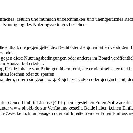
 einfaches, zeitlich und räumlich unbeschränktes und unentgeltliches R
ch Kündigung des Nutzungsvertrages bestehen.
alte enthält, die gegen geltendes Recht oder die guten Sitten verstoßen. 
rwenden.
n gegen diese Nutzungsbedingungen oder anderer im Board veröffentli
in Hausverbot erteilen.
 für die Inhalte von Beiträgen übernimmt, die er nicht selbst erstellt 
it zu löschen oder zu sperren.
uändern, sofern sie gegen o. g. Regeln verstoßen oder geeignet sind, 
r der General Public License (GPL) bereitgestellten Foren-Software 
ter www.phpbb.de zur Verfügung gestellt. Beide haben keinen Einflus
te Zwecke nicht untersagen oder auf Inhalte fremder Foren Einfluss n