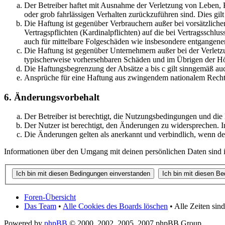
Der Betreiber haftet mit Ausnahme der Verletzung von Leben, K
oder grob fahrlässigen Verhalten zurückzuführen sind. Dies gi
Die Haftung ist gegenüber Verbrauchern außer bei vorsätzliche
Vertragspflichten (Kardinalpflichten) auf die bei Vertragsschl
auch für mittelbare Folgeschäden wie insbesondere entgangen
Die Haftung ist gegenüber Unternehmern außer bei der Verletzu
typischerweise vorhersehbaren Schäden und im Übrigen der Höh
Die Haftungsbegrenzung der Absätze a bis c gilt sinngemäß auc
Ansprüche für eine Haftung aus zwingendem nationalem Recht 
6. Änderungsvorbehalt
Der Betreiber ist berechtigt, die Nutzungsbedingungen und die
Der Nutzer ist berechtigt, den Änderungen zu widersprechen. I
Die Änderungen gelten als anerkannt und verbindlich, wenn d
Informationen über den Umgang mit deinen persönlichen Daten sind in
Foren-Übersicht
Das Team
•
Alle Cookies des Boards löschen
• Alle Zeiten si
Powered by
phpBB
© 2000, 2002, 2005, 2007 phpBB Group