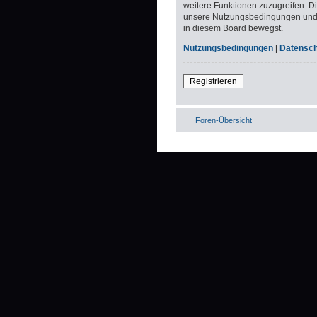
weitere Funktionen zuzugreifen. D
unsere Nutzungsbedingungen und di
in diesem Board bewegst.
Nutzungsbedingungen
|
Datenschu
Registrieren
Foren-Übersicht