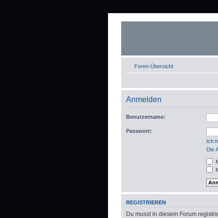
Foren-Übersicht
Anmelden
Benutzername:
Passwort:
Ich 
Die 
M
M
REGISTRIEREN
Du musst in diesem Forum registrie