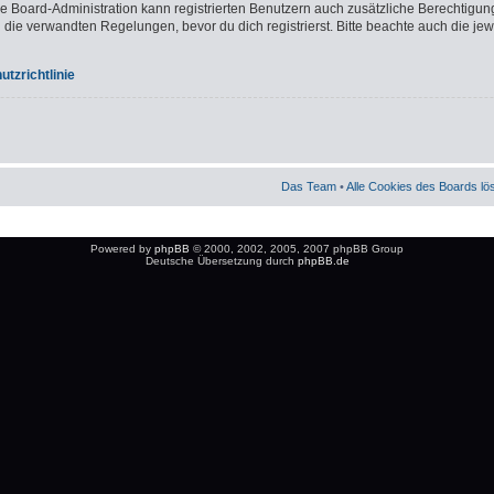
ie Board-Administration kann registrierten Benutzern auch zusätzliche Berechtigun
e verwandten Regelungen, bevor du dich registrierst. Bitte beachte auch die jew
tzrichtlinie
Das Team
•
Alle Cookies des Boards l
Powered by
phpBB
© 2000, 2002, 2005, 2007 phpBB Group
Deutsche Übersetzung durch
phpBB.de