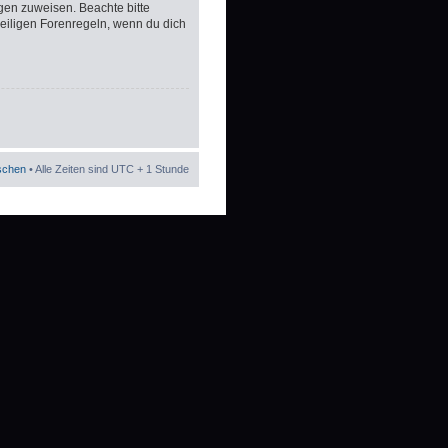
gen zuweisen. Beachte bitte
eiligen Forenregeln, wenn du dich
öschen
• Alle Zeiten sind UTC + 1 Stunde