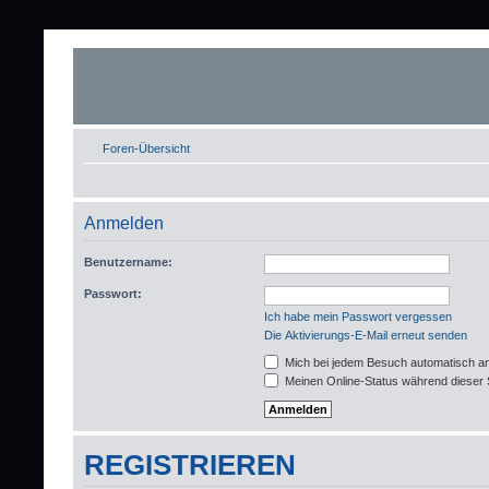
Foren-Übersicht
Anmelden
Benutzername:
Passwort:
Ich habe mein Passwort vergessen
Die Aktivierungs-E-Mail erneut senden
Mich bei jedem Besuch automatisch a
Meinen Online-Status während dieser 
REGISTRIEREN