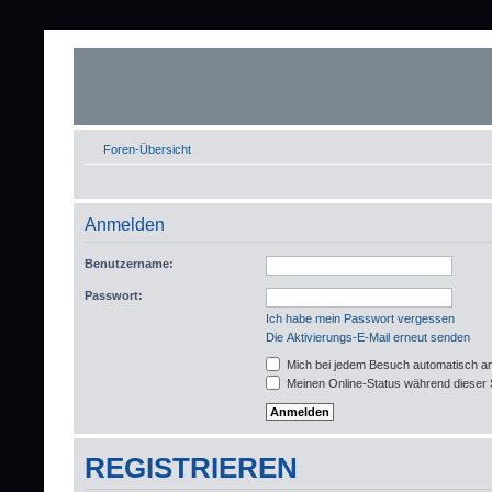
Foren-Übersicht
Anmelden
Benutzername:
Passwort:
Ich habe mein Passwort vergessen
Die Aktivierungs-E-Mail erneut senden
Mich bei jedem Besuch automatisch a
Meinen Online-Status während dieser 
REGISTRIEREN