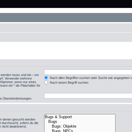
n werden muss und ein
-
vor
Nach allen Begriffen suchen oder Suche wie angegeben
darf. Verwende mehrere
r Klammer, wenn nur eines
Nach einem Begriff suchen
ze ein * als Platzhalter für
eise Übereinstimmungen.
in denen gesucht werden
t durchsucht, sofern du die
nicht deaktivierst.