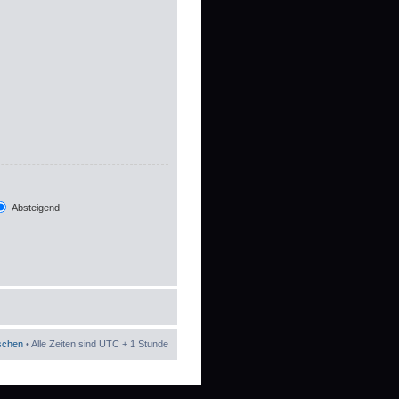
Absteigend
öschen
• Alle Zeiten sind UTC + 1 Stunde