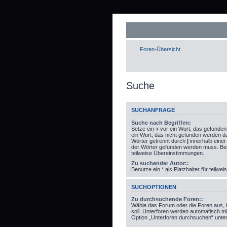
Foren-Übersicht
Suche
SUCHANFRAGE
Suche nach Begriffen:
Setze ein
+
vor ein Wort, das gefunde
ein Wort, das nicht gefunden werden 
Wörter getrennt durch
|
innerhalb eine
der Wörter gefunden werden muss. Benut
teilweise Übereinstimmungen.
Zu suchender Autor::
Benutze ein * als Platzhalter für teilw
SUCHOPTIONEN
Zu durchsuchende Foren::
Wähle das Forum oder die Foren aus, 
soll. Unterforen werden automatisch mi
Option „Unterforen durchsuchen“ unten 