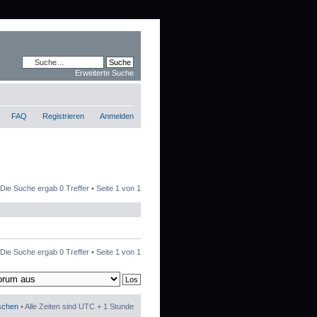
Erweiterte Suche
FAQ
Registrieren
Anmelden
Die Suche ergab 0 Treffer • Seite
1
von
1
Die Suche ergab 0 Treffer • Seite
1
von
1
öschen
• Alle Zeiten sind UTC + 1 Stunde