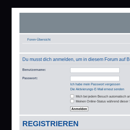
Foren-Übersicht
Du musst dich anmelden, um in diesem Forum auf Be
Benutzername:
Passwort:
Ich habe mein Passwort vergessen
Die Aktivierungs-E-Mail erneut senden
Mich bei jedem Besuch automatisch a
Meinen Online-Status während dieser 
REGISTRIEREN