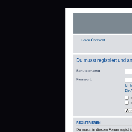
Foren-Übersicht
Du musst registriert und 
Benutzername:
Passwort:
Ich 
Die 
M
M
REGISTRIEREN
Du musst in diesem Forum registrie