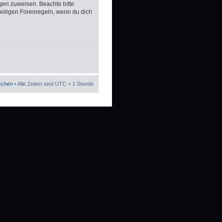
gen zuweisen. Beachte bitte
eiligen Forenregeln, wenn du dich
öschen
• Alle Zeiten sind UTC + 1 Stunde