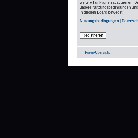
weitere Funktionen zuzugreifen. D
unsere Nutzungsbedingungen und di
in diesem Board bewegst.
Nutzungsbedingungen
|
Datenschu
Registrieren
Foren-Übersicht