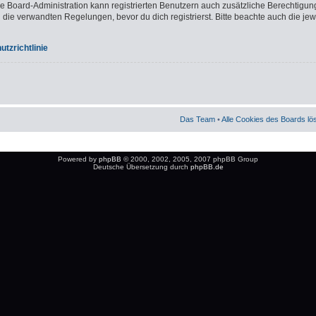
ie Board-Administration kann registrierten Benutzern auch zusätzliche Berechtigun
e verwandten Regelungen, bevor du dich registrierst. Bitte beachte auch die jew
tzrichtlinie
Das Team
•
Alle Cookies des Boards l
Powered by
phpBB
© 2000, 2002, 2005, 2007 phpBB Group
Deutsche Übersetzung durch
phpBB.de