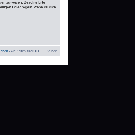
gen zuweisen. Beachte bitte
eiligen Forenregeln, wenn du dich
öschen
• Alle Zeiten sind UTC + 1 Stunde