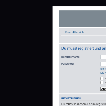
Foren-Übersicht
Du musst registriert und 
Benutzername:
Passwort:
Ich 
Die 
M
M
REGISTRIEREN
Du musst in diesem Forum registrie