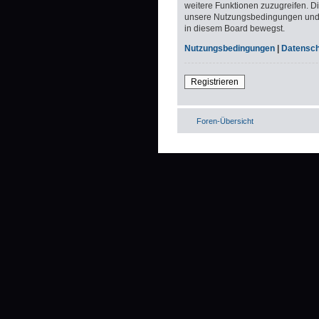
weitere Funktionen zuzugreifen. D
unsere Nutzungsbedingungen und di
in diesem Board bewegst.
Nutzungsbedingungen
|
Datenschu
Registrieren
Foren-Übersicht