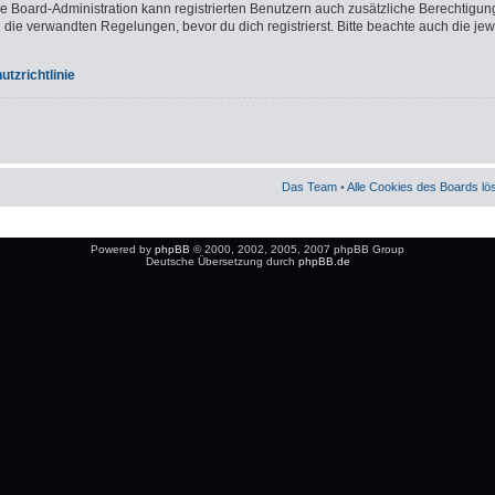
ie Board-Administration kann registrierten Benutzern auch zusätzliche Berechtigun
e verwandten Regelungen, bevor du dich registrierst. Bitte beachte auch die jew
tzrichtlinie
Das Team
•
Alle Cookies des Boards l
Powered by
phpBB
© 2000, 2002, 2005, 2007 phpBB Group
Deutsche Übersetzung durch
phpBB.de