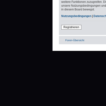
weitere Funktionen zuzugreifen. D
unsere Nutzungsbedingungen und di
in diesem Board bewegst.
Nutzungsbedingungen
|
Datenschu
Registrieren
Foren-Übersicht