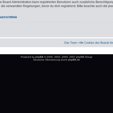
ie Board-Administration kann registrierten Benutzern auch zusätzliche Berechtigun
e verwandten Regelungen, bevor du dich registrierst. Bitte beachte auch die jew
tzrichtlinie
Das Team
•
Alle Cookies des Boards l
Powered by
phpBB
© 2000, 2002, 2005, 2007 phpBB Group
Deutsche Übersetzung durch
phpBB.de