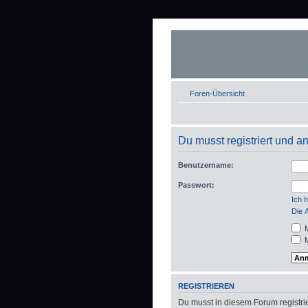
Foren-Übersicht
Du musst registriert und 
Benutzername:
Passwort:
Ich 
Die 
M
M
REGISTRIEREN
Du musst in diesem Forum registrie