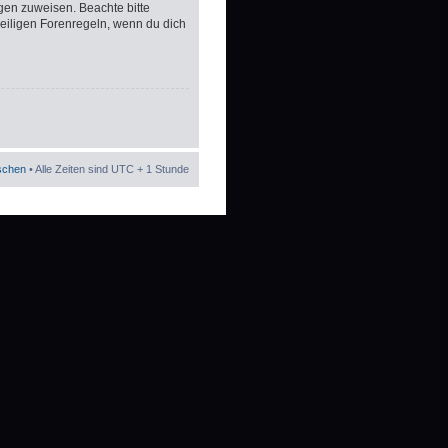
gen zuweisen. Beachte bitte
eiligen Forenregeln, wenn du dich
öschen
• Alle Zeiten sind UTC + 1 Stunde