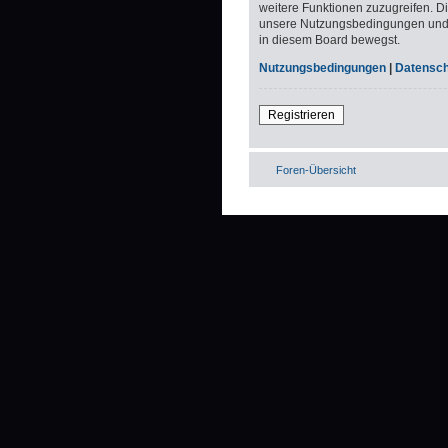
weitere Funktionen zuzugreifen. D
unsere Nutzungsbedingungen und di
in diesem Board bewegst.
Nutzungsbedingungen
|
Datenschu
Registrieren
Foren-Übersicht