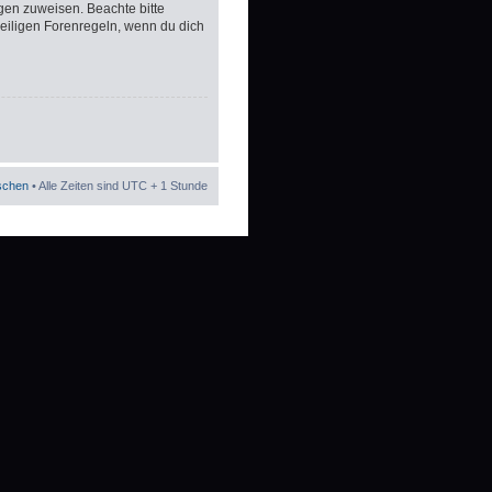
gen zuweisen. Beachte bitte
eiligen Forenregeln, wenn du dich
öschen
• Alle Zeiten sind UTC + 1 Stunde