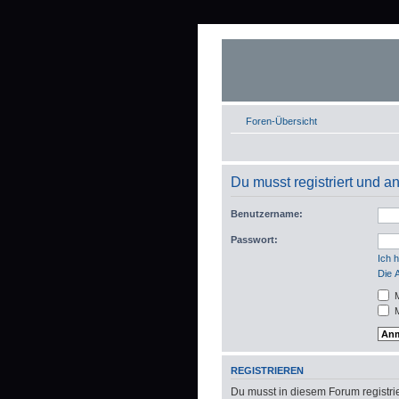
Foren-Übersicht
Du musst registriert und 
Benutzername:
Passwort:
Ich 
Die 
M
M
REGISTRIEREN
Du musst in diesem Forum registrie