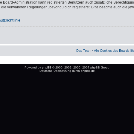
ie Board-Administration kann registrierten Benutzern auch zusätzliche Berechtigun
e verwandten Regelungen, bevor du dich registrierst. Bitte beachte auch die jew
tzrichtlinie
Das Team
•
Alle Cookies des Boards l
Powered by
phpBB
© 2000, 2002, 2005, 2007 phpBB Group
Deutsche Übersetzung durch
phpBB.de