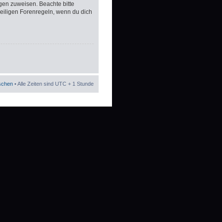
gen zuweisen. Beachte bitte
eiligen Forenregeln, wenn du dich
öschen
• Alle Zeiten sind UTC + 1 Stunde