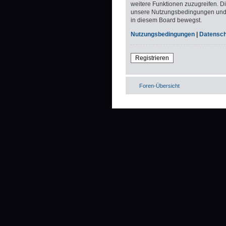
weitere Funktionen zuzugreifen. D
unsere Nutzungsbedingungen und di
in diesem Board bewegst.
Nutzungsbedingungen
|
Datenschu
Registrieren
Foren-Übersicht