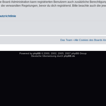
ie Board-Administration kann registrierten Benutzern auch zusätzliche Berechtigun
e verwandten Regelungen, bevor du dich registrierst. Bitte beachte auch die jew
tzrichtlinie
Das Team
•
Alle Cookies des Boards l
Powered by
phpBB
© 2000, 2002, 2005, 2007 phpBB Group
Deutsche Übersetzung durch
phpBB.de