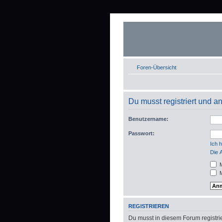
Foren-Übersicht
Du musst registriert und 
Benutzername:
Passwort:
Ich 
Die 
M
M
REGISTRIEREN
Du musst in diesem Forum registrie