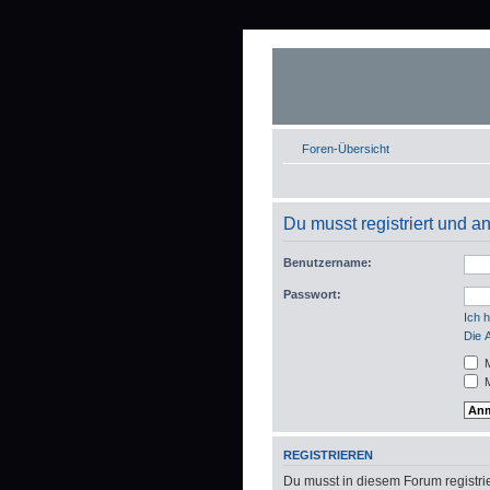
Foren-Übersicht
Du musst registriert und 
Benutzername:
Passwort:
Ich 
Die 
M
M
REGISTRIEREN
Du musst in diesem Forum registrie