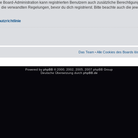
ie Board-Administration kann registrierten Benutzern auch zusätzliche Berechtigun
e verwandten Regelungen, bevor du dich registrierst. Bitte beachte auch die jew
tzrichtlinie
Das Team
•
Alle Cookies des Boards l
Powered by
phpBB
© 2000, 2002, 2005, 2007 phpBB Group
Deutsche Übersetzung durch
phpBB.de