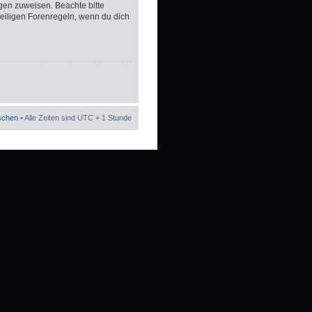
gen zuweisen. Beachte bitte
eiligen Forenregeln, wenn du dich
öschen
• Alle Zeiten sind UTC + 1 Stunde