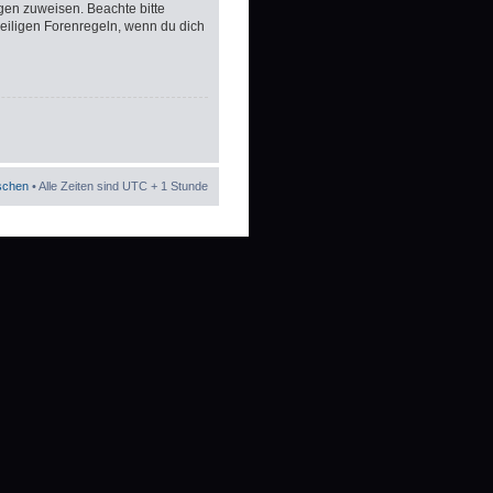
gen zuweisen. Beachte bitte
eiligen Forenregeln, wenn du dich
öschen
• Alle Zeiten sind UTC + 1 Stunde