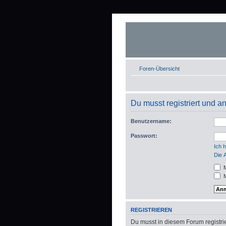
Foren-Übersicht
Du musst registriert und 
Benutzername:
Passwort:
Ich 
Die 
M
M
REGISTRIEREN
Du musst in diesem Forum registrie