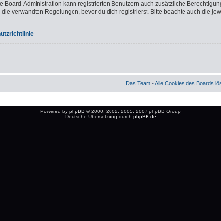
ie Board-Administration kann registrierten Benutzern auch zusätzliche Berechtigun
e verwandten Regelungen, bevor du dich registrierst. Bitte beachte auch die jew
tzrichtlinie
Das Team
•
Alle Cookies des Boards l
Powered by
phpBB
© 2000, 2002, 2005, 2007 phpBB Group
Deutsche Übersetzung durch
phpBB.de