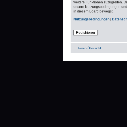
weitere Funktionen zuzugreifen. D
unsere Nutzungsbedingungen und di
in diesem Board bewegst.
Nutzungsbedingungen
|
Datenschu
Registrieren
Foren-Übersicht