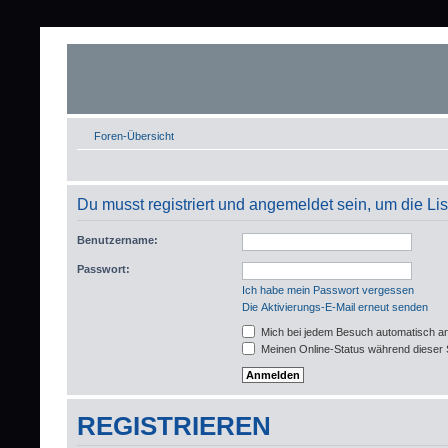
Foren-Übersicht
Du musst registriert und angemeldet sein, um die L
Benutzername:
Passwort:
Ich habe mein Passwort vergessen
Die Aktivierungs-E-Mail erneut senden
Mich bei jedem Besuch automatisch a
Meinen Online-Status während dieser 
REGISTRIEREN