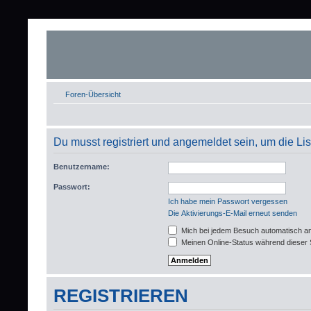
Foren-Übersicht
Du musst registriert und angemeldet sein, um die L
Benutzername:
Passwort:
Ich habe mein Passwort vergessen
Die Aktivierungs-E-Mail erneut senden
Mich bei jedem Besuch automatisch a
Meinen Online-Status während dieser 
REGISTRIEREN