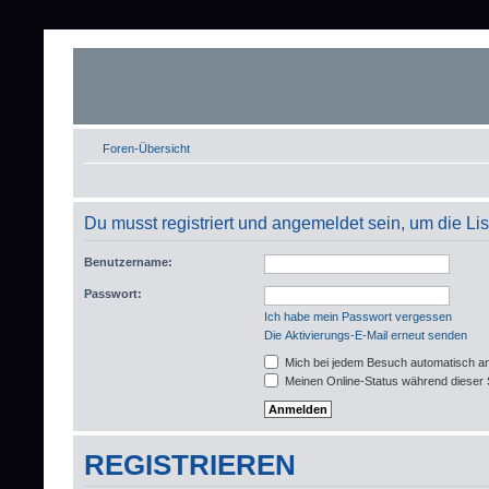
Foren-Übersicht
Du musst registriert und angemeldet sein, um die L
Benutzername:
Passwort:
Ich habe mein Passwort vergessen
Die Aktivierungs-E-Mail erneut senden
Mich bei jedem Besuch automatisch a
Meinen Online-Status während dieser 
REGISTRIEREN