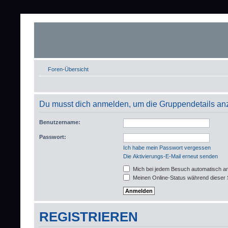
Foren-Übersicht
Du musst dich anmelden, um die Gruppendetails an
Benutzername:
Passwort:
Ich habe mein Passwort vergessen
Die Aktivierungs-E-Mail erneut senden
Mich bei jedem Besuch automatisch a
Meinen Online-Status während dieser 
REGISTRIEREN