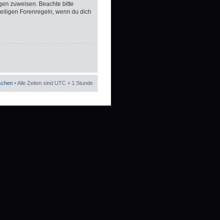
gen zuweisen. Beachte bitte
eiligen Forenregeln, wenn du dich
öschen
• Alle Zeiten sind UTC + 1 Stunde