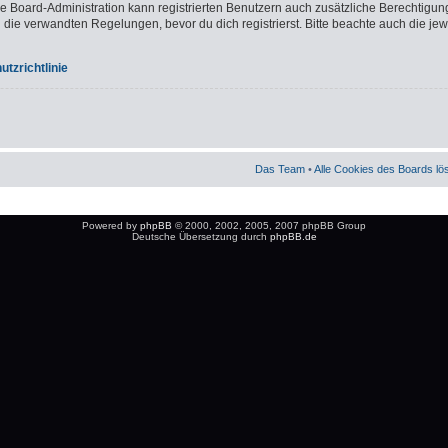
ie Board-Administration kann registrierten Benutzern auch zusätzliche Berechtigun
e verwandten Regelungen, bevor du dich registrierst. Bitte beachte auch die jew
tzrichtlinie
Das Team
•
Alle Cookies des Boards l
Powered by
phpBB
© 2000, 2002, 2005, 2007 phpBB Group
Deutsche Übersetzung durch
phpBB.de