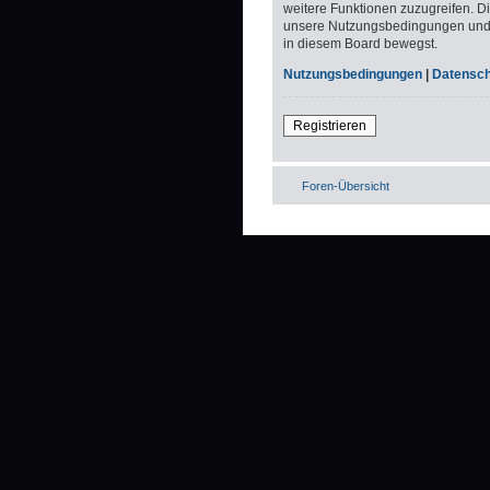
weitere Funktionen zuzugreifen. D
unsere Nutzungsbedingungen und di
in diesem Board bewegst.
Nutzungsbedingungen
|
Datenschu
Registrieren
Foren-Übersicht