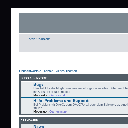
Foren-Übersicht
Unbeantwortete Themen
•
Aktive Themen
BUGS & SUPPORT
Bugs
Hier habt ihr die Möglichkeit uns eure Bugs mitzuteilen. Bitte beachtet
ihr Bugs am besten meldet!
Moderator:
Gamemaster
Hilfe, Probleme und Support
Bei Problem mit DAoC, dem DAoCPortal oder dem Spielserver, bitte 
stellen!
Moderator:
Gamemaster
ABENDWIND
News