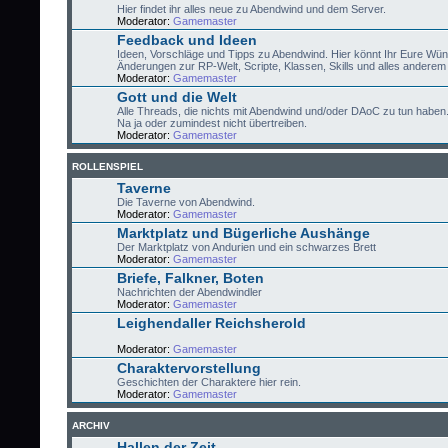
Hier findet ihr alles neue zu Abendwind und dem Server.
Moderator:
Gamemaster
Feedback und Ideen
Ideen, Vorschläge und Tipps zu Abendwind. Hier könnt Ihr Eure Wü
Änderungen zur RP-Welt, Scripte, Klassen, Skills und alles anderem 
Moderator:
Gamemaster
Gott und die Welt
Alle Threads, die nichts mit Abendwind und/oder DAoC zu tun haben
Na ja oder zumindest nicht übertreiben.
Moderator:
Gamemaster
ROLLENSPIEL
Taverne
Die Taverne von Abendwind.
Moderator:
Gamemaster
Marktplatz und Bügerliche Aushänge
Der Marktplatz von Andurien und ein schwarzes Brett
Moderator:
Gamemaster
Briefe, Falkner, Boten
Nachrichten der Abendwindler
Moderator:
Gamemaster
Leighendaller Reichsherold
Moderator:
Gamemaster
Charaktervorstellung
Geschichten der Charaktere hier rein.
Moderator:
Gamemaster
ARCHIV
Hallen der Zeit