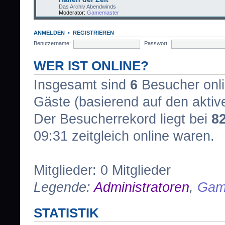
Das Archiv Abendwinds
Moderator:
Gamemaster
ANMELDEN
•
REGISTRIEREN
Benutzername:
Passwort:
WER IST ONLINE?
Insgesamt sind
6
Besucher onlin
Gäste (basierend auf den aktiv
Der Besucherrekord liegt bei
8
09:31 zeitgleich online waren.
Mitglieder: 0 Mitglieder
Legende:
Administratoren
,
Gam
STATISTIK