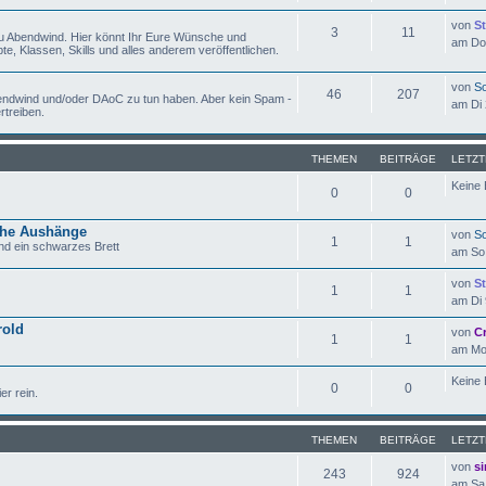
von
St
3
11
zu Abendwind. Hier könnt Ihr Eure Wünsche und
am Do 
e, Klassen, Skills und alles anderem veröffentlichen.
von
So
46
207
Abendwind und/oder DAoC zu tun haben. Aber kein Spam -
am Di 
rtreiben.
THEMEN
BEITRÄGE
LETZT
Keine 
0
0
che Aushänge
von
So
1
1
nd ein schwarzes Brett
am So 
von
St
1
1
am Di 
rold
von
C
1
1
am Mo 
Keine 
0
0
er rein.
THEMEN
BEITRÄGE
LETZT
von
si
243
924
am Sa 