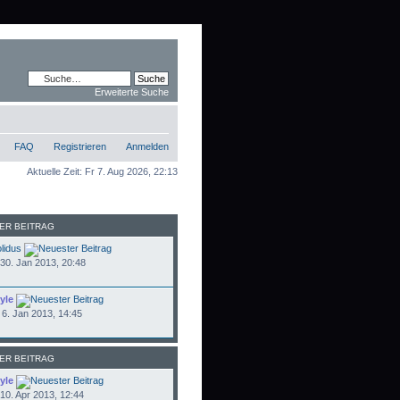
Erweiterte Suche
FAQ
Registrieren
Anmelden
Aktuelle Zeit: Fr 7. Aug 2026, 22:13
ER BEITRAG
lidus
30. Jan 2013, 20:48
yle
6. Jan 2013, 14:45
ER BEITRAG
yle
10. Apr 2013, 12:44