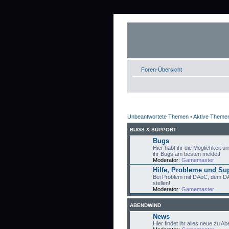
Foren-Übersicht
Unbeantwortete Themen
•
Aktive Theme
BUGS & SUPPORT
Bugs
Hier habt ihr die Möglichkeit un
ihr Bugs am besten meldet!
Moderator:
Gamemaster
Hilfe, Probleme und Su
Bei Problem mit DAoC, dem DAo
stellen!
Moderator:
Gamemaster
ABENDWIND
News
Hier findet ihr alles neue zu 