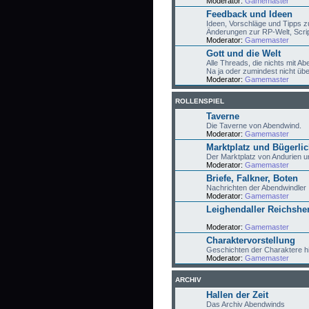
Moderator:
Gamemaster
Feedback und Ideen
Ideen, Vorschläge und Tipps 
Änderungen zur RP-Welt, Script
Moderator:
Gamemaster
Gott und die Welt
Alle Threads, die nichts mit 
Na ja oder zumindest nicht übe
Moderator:
Gamemaster
ROLLENSPIEL
Taverne
Die Taverne von Abendwind.
Moderator:
Gamemaster
Marktplatz und Bügerli
Der Marktplatz von Andurien u
Moderator:
Gamemaster
Briefe, Falkner, Boten
Nachrichten der Abendwindler
Moderator:
Gamemaster
Leighendaller Reichshe
Moderator:
Gamemaster
Charaktervorstellung
Geschichten der Charaktere hi
Moderator:
Gamemaster
ARCHIV
Hallen der Zeit
Das Archiv Abendwinds