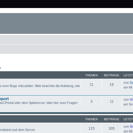
n
THEMEN
BEITRÄGE
LETZT
von
So
11
19
s eure Bugs mitzuteilen. Bitte beachtet die Anleitung, wie
am Mi 
pport
von
St
3
11
CPortal oder dem Spielserver, bitte hier eure Fragen
am So 
THEMEN
BEITRÄGE
LETZT
von
St
125
305
Abendwind und dem Server.
am Mi 