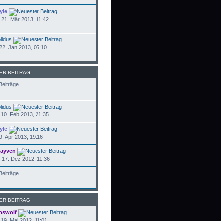
yle
21. Mär 2013, 11:42
lidus
22. Jan 2013, 05:10
ER BEITRAG
Beiträge
lidus
10. Feb 2013, 21:35
yle
9. Apr 2013, 19:16
rayven
17. Dez 2012, 11:36
Beiträge
ER BEITRAG
nswolf
19. Mai 2012, 11:01